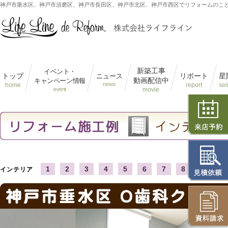
神戸市垂水区、神戸市須磨区、神戸市長田区、神戸市北区、神戸市西区でリフォームのこ
新築工事
イベント・
トップ
リポート
星
ニュース
動画配信中
キャンペーン情報
news
home
report
sei
event
movie
1
2
3
4
5
6
7
8
9
10
インテリア