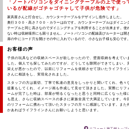
「ノートパソコンをダイニングテーブルの上で使っ
いるが配線がゴチャゴチャして子供が危険です」
家具屋さんと打合せし、カウンターテーブルをデザインし造作しました。
奥行３００・高さ７００・カラーは白です。カウンターテーブルはダイニン
テーブルと同じ高さなのでダイニングチェアを利用することが出来ます。使
ない時は収納場所にも困りません。ノートパソコンの配線及びルーターは開
扉の中にコード穴を開けその中に入れているので、小さなお子様も安心です
お客様の声
子供の玩具などの収納スペースが欲しかったので、壁面収納を考えてい
した。個人でも探してみたのですが、どうしても隙間ができてしまい、
栄えが悪かったので、以前にリフォームを依頼させて頂いたライフライ
さんに相談をし、実現化されました。
スタッフの方は親切、丁寧で私達の意見をしっかりと聞いてくれ、色々
提案もしてくれ、イメージ画も作成して見せて頂きました。実際にリフ
ームが完了した時は、部屋が明るくなったと思うと同時に広くなった様
も思え、さらに収納スペースの多さに家族全員で大満足しています。今
のリフォームに携わって頂いたスタッフの方々に感謝しています。また
かあればライフラインさんにお願いしようと思います。
リフォーム施工例トップ