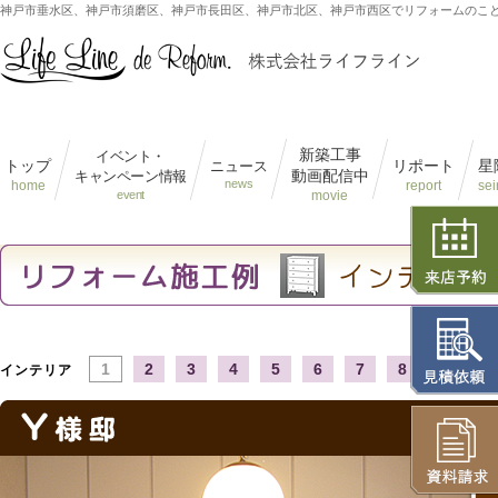
神戸市垂水区、神戸市須磨区、神戸市長田区、神戸市北区、神戸市西区でリフォームのこ
新築工事
イベント・
トップ
リポート
星
ニュース
動画配信中
キャンペーン情報
news
home
report
sei
event
movie
1
2
3
4
5
6
7
8
9
1
インテリア