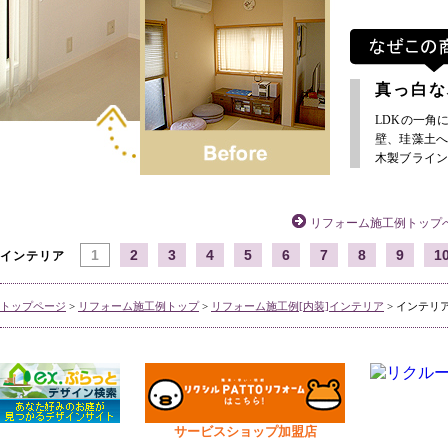
真っ白な
LDKの一角
壁、珪藻土
木製ブライ
リフォーム施工例トップ
1
2
3
4
5
6
7
8
9
1
インテリア
トップページ
>
リフォーム施工例トップ
>
リフォーム施工例[内装]インテリア
> インテリア
サービスショップ加盟店