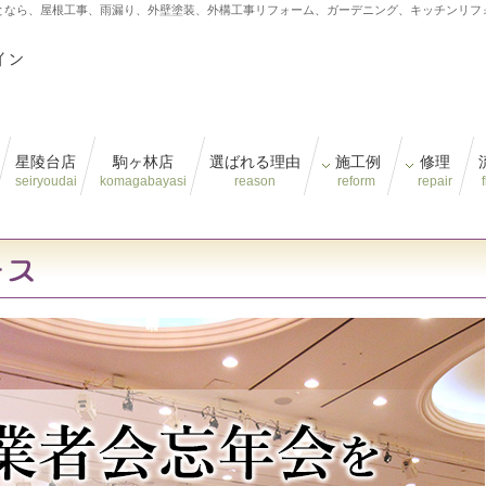
となら、屋根工事、雨漏り、外壁塗装、外構工事リフォーム、ガーデニング、キッチンリフ
星陵台店
駒ヶ林店
選ばれる理由
施工例
修理
seiryoudai
komagabayasi
reason
reform
repair