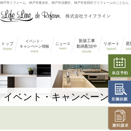
神戸市リフォーム、神戸市垂水区、神戸市須磨区、神戸市長田区でリフォームのことなら
新築工事
イベント・
トップ
リポート
星
ニュース
動画配信中
キャンペーン情報
news
home
report
sei
event
movie
イベント・キャンペーン情報